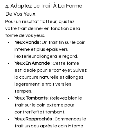
4. Adaptez Le Trait À La Forme 
De Vos Yeux
Pour un résultat flatteur, ajustez 
votre trait de liner en fonction de la 
forme de vos yeux.
Yeux Ronds
 : Un trait fin sur le coin 
interne et plus épais vers 
l'extérieur allongera le regard.
Yeux En Amande
 : Cette forme 
est idéale pour le "cat eye". Suivez 
la courbure naturelle et allongez 
légèrement le trait vers les 
tempes.
Yeux Tombants
 : Relevez bien le 
trait sur le coin externe pour 
contrer l'effet tombant.
Yeux Rapprochés
 : Commencez le 
trait un peu après le coin interne 